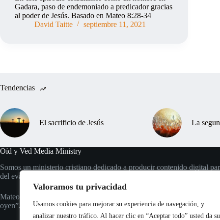
Gadara, paso de endemoniado a predicador gracias
al poder de Jesús. Basado en Mateo 8:28-34
David Taitte
septiembre 11, 2021
Tendencias
El sacrificio de Jesús
La segun
Oíd y Ved Media Ministry
Somos un ministerio cristiano dedicado a producir contenido digital par
del evangelio eterno.
Valoramos tu privacidad
Mateo 13:16 “Pero bienaventurados vuestros ojos, porque ven; y vuest
Usamos cookies para mejorar su experiencia de navegación, y
oyen”.
analizar nuestro tráfico. Al hacer clic en “Aceptar todo” usted da su