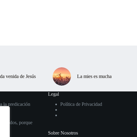
da venida de Jesús
La mies es mucha
Legal
a la predicación
Política de Privacidad
ros oídos, porque
Sobre Nosotros