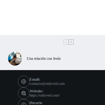
Una relación con Jesús
Email:
contacto@oidyved.com
Website:
https://oidyved.com/
Horario