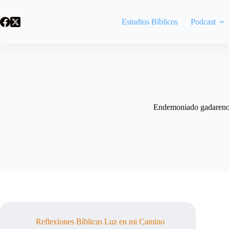
Saltar
al
Estudios Bíblicos
Podcast
contenido
Endemoniado gadaren
Reflexiones Bíblicas Luz en mi Camino