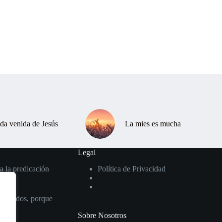
da venida de Jesús
La mies es mucha
Legal
a la predicación
Política de Privacidad
ros oídos, porque
Sobre Nosotros