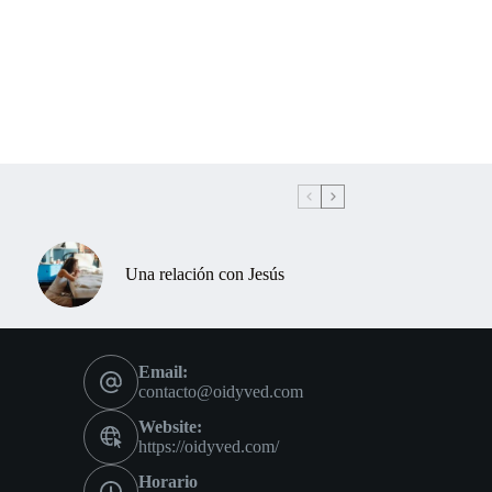
Una relación con Jesús
Email:
contacto@oidyved.com
Website:
https://oidyved.com/
Horario