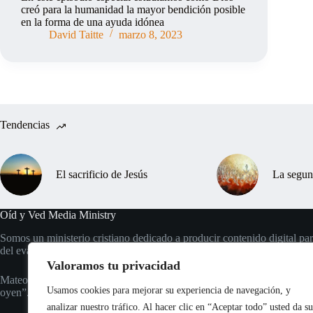
creó para la humanidad la mayor bendición posible
en la forma de una ayuda idónea
David Taitte
marzo 8, 2023
Tendencias
El sacrificio de Jesús
La segun
Oíd y Ved Media Ministry
Somos un ministerio cristiano dedicado a producir contenido digital par
del evangelio eterno.
Valoramos tu privacidad
Mateo 13:16 “Pero bienaventurados vuestros ojos, porque ven; y vuest
Usamos cookies para mejorar su experiencia de navegación, y
oyen”.
analizar nuestro tráfico. Al hacer clic en “Aceptar todo” usted da su