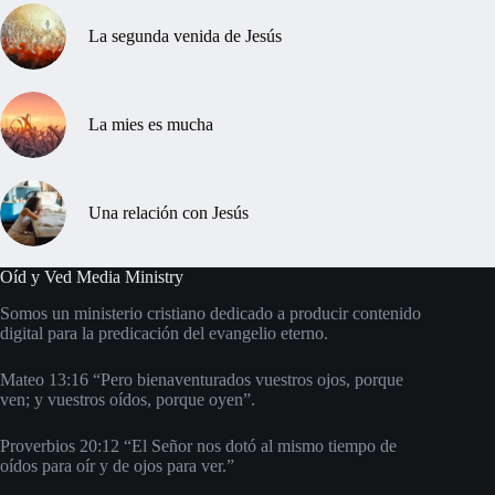
La segunda venida de Jesús
La mies es mucha
Una relación con Jesús
Oíd y Ved Media Ministry
Somos un ministerio cristiano dedicado a producir contenido
digital para la predicación del evangelio eterno.
Mateo 13:16 “Pero bienaventurados vuestros ojos, porque
ven; y vuestros oídos, porque oyen”.
Proverbios 20:12 “El Señor nos dotó al mismo tiempo de
oídos para oír y de ojos para ver.”