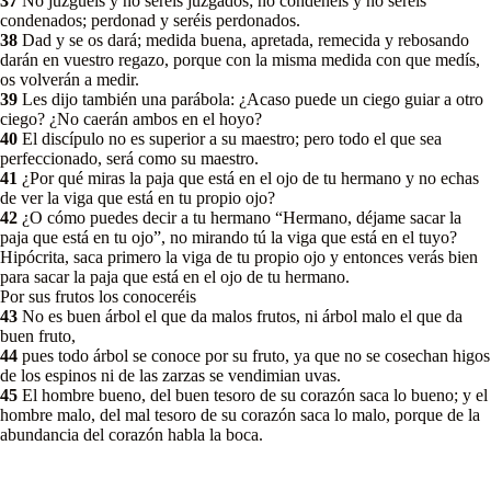
37
No juzguéis y no seréis juzgados; no condenéis y no seréis
condenados; perdonad y seréis perdonados.
38
Dad y se os dará; medida buena, apretada, remecida y rebosando
darán en vuestro regazo, porque con la misma medida con que medís,
os volverán a medir.
39
Les dijo también una parábola: ¿Acaso puede un ciego guiar a otro
ciego? ¿No caerán ambos en el hoyo?
40
El discípulo no es superior a su maestro; pero todo el que sea
perfeccionado, será como su maestro.
41
¿Por qué miras la paja que está en el ojo de tu hermano y no echas
de ver la viga que está en tu propio ojo?
42
¿O cómo puedes decir a tu hermano “Hermano, déjame sacar la
paja que está en tu ojo”, no mirando tú la viga que está en el tuyo?
Hipócrita, saca primero la viga de tu propio ojo y entonces verás bien
para sacar la paja que está en el ojo de tu hermano.
Por sus frutos los conoceréis
43
No es buen árbol el que da malos frutos, ni árbol malo el que da
buen fruto,
44
pues todo árbol se conoce por su fruto, ya que no se cosechan higos
de los espinos ni de las zarzas se vendimian uvas.
45
El hombre bueno, del buen tesoro de su corazón saca lo bueno; y el
hombre malo, del mal tesoro de su corazón saca lo malo, porque de la
abundancia del corazón habla la boca.