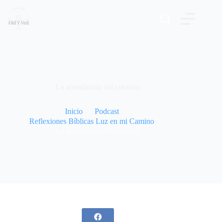
Saltar
al
contenido
La abundancia del corazón
Inicio
Podcast
Reflexiones Bíblicas Luz en mi Camino
La abundancia del corazón